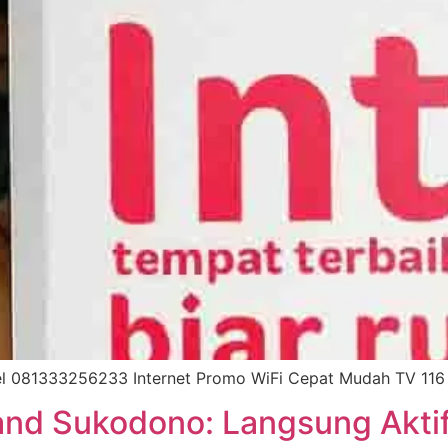
l 081333256233 Internet Promo WiFi Cepat Mudah TV 116 
nd Sukodono: Langsung Aktif