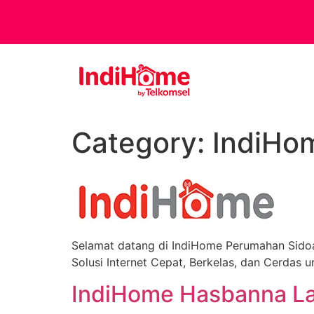
Skip
to
content
Category:
IndiHo
Selamat datang di IndiHome Perumahan Sidoa
Solusi Internet Cepat, Berkelas, dan Cerdas u
IndiHome Hasbanna La