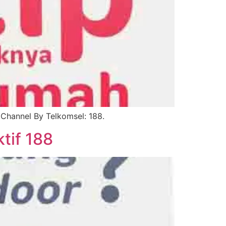
Channel By Telkomsel: 188.
tif 188