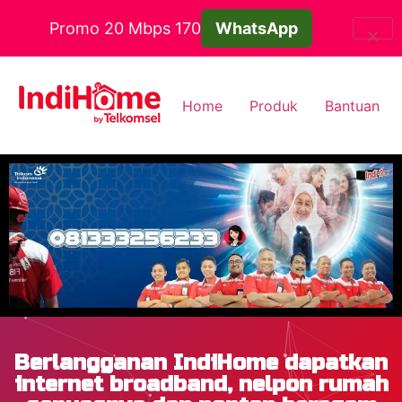
Promo 20 Mbps 170
WhatsApp
Home
Produk
Bantuan
Berlangganan IndiHome dapatkan
internet broadband, nelpon rumah