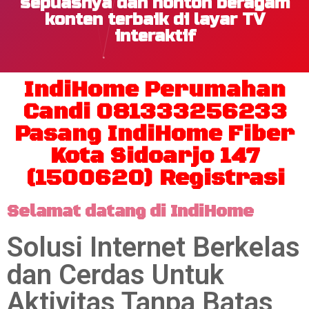
sepuasnya dan nonton beragam
konten terbaik di layar TV
interaktif
IndiHome Perumahan
Candi 081333256233
Pasang IndiHome Fiber
Kota Sidoarjo 147
(1500620) Registrasi
Selamat datang di IndiHome
Solusi Internet Berkelas
dan Cerdas Untuk
Aktivitas Tanpa Batas