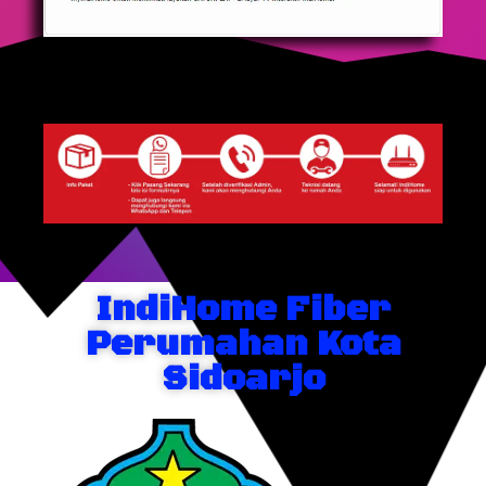
IndiHome Fiber
Perumahan Kota
Sidoarjo