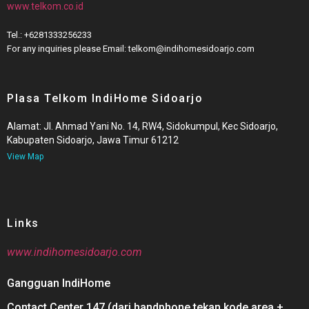
www.telkom.co.id
Tel.: +6281333256233
For any inquiries please Email: telkom@indihomesidoarjo.com
Plasa Telkom IndiHome Sidoarjo
Alamat: Jl. Ahmad Yani No. 14, RW4, Sidokumpul, Kec Sidoarjo,
Kabupaten Sidoarjo, Jawa Timur 61212
View Map
Links
www.indihomesidoarjo.com
Gangguan IndiHome
Contact Center 147 (dari handphone tekan kode area +