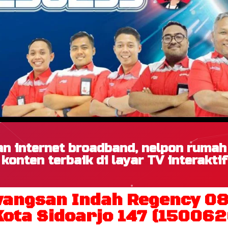
n internet broadband, nelpon ruma
konten terbaik di layar TV interaktif
angsan Indah Regency 
ota Sidoarjo 147 (150062