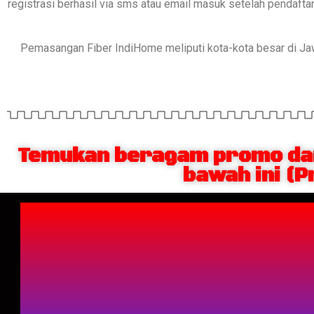
registrasi berhasil via sms atau email masuk setelah pendaft
Pemasangan Fiber IndiHome meliputi kota-kota besar di J
Temukan beragam promo dan
bawah ini (P