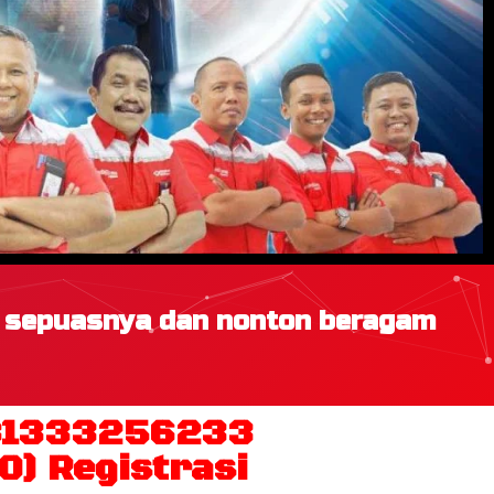
h sepuasnya dan nonton beragam
081333256233
0) Registrasi