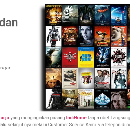
 dan
yangan
oarjo
yang menginginkan pasang
IndiHome
tanpa ribet Langsun
 lalu selanjut nya melalui Customer Service Kami via telepon di