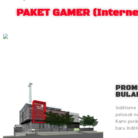
PAKET GAMER (Internet
PROM
BULAN
IndiHome 
pelosok ne
Kami peri
baru Indi