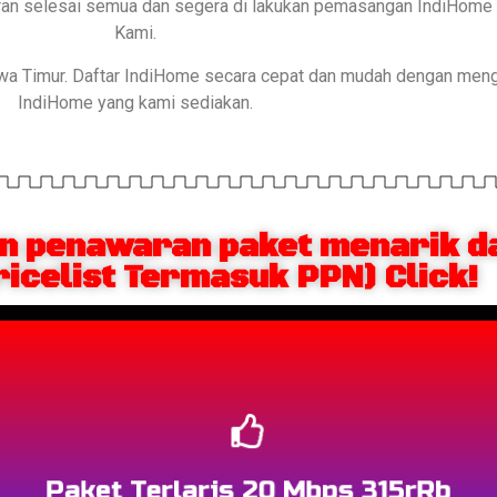
aran selesai semua dan segera di lakukan pemasangan IndiHome 
Kami.
awa Timur. Daftar IndiHome secara cepat dan mudah dengan men
IndiHome yang kami sediakan.
 penawaran paket menarik da
ricelist Termasuk PPN) Click!
Berlangganan
Paket Terlaris 20 Mbps 315rRb