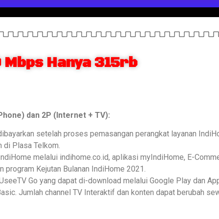
 Mbps Hanya 315rb
hone) dan 2P (Internet + TV):
ibayarkan setelah proses pemasangan perangkat layanan IndiHo
 di Plasa Telkom.
 IndiHome melalui indihome.co.id, aplikasi myIndiHome, E-Comm
 program Kejutan Bulanan IndiHome 2021.
 UseeTV Go yang dapat di-download melalui Google Play dan App
sic. Jumlah channel TV Interaktif dan konten dapat berubah sew