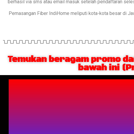
berhasil via sms atau email masuk setelah pendaftaran sel
Pemasangan Fiber IndiHome meliputi kota-kota besar di J
Temukan beragam promo dan
bawah ini (P