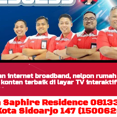
n internet broadband, nelpon ruma
konten terbaik di layar TV interaktif
 Saphire Residence 081
ota Sidoarjo 147 (150062