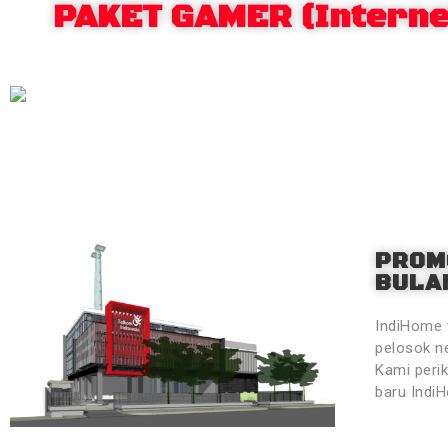
PAKET GAMER (Internet
PROM
BULAN
IndiHome 
pelosok ne
Kami peri
baru Indi