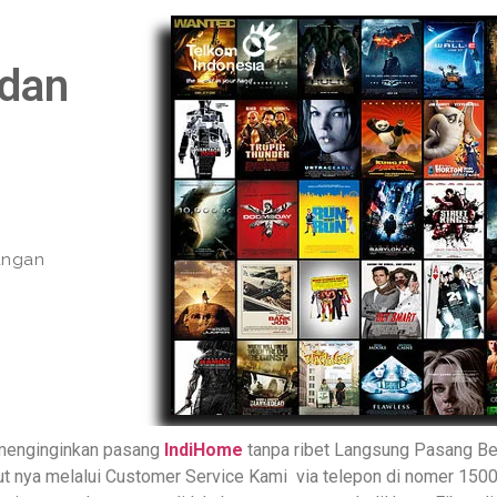
 dan
yangan
menginginkan pasang
IndiHome
tanpa ribet Langsung Pasang Be
njut nya melalui Customer Service Kami via telepon di nomer 1500