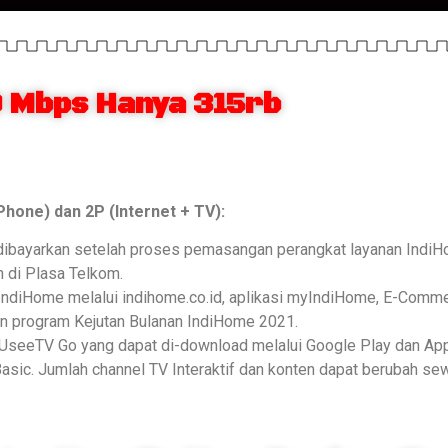
 Mbps Hanya 315rb
hone) dan 2P (Internet + TV):
ibayarkan setelah proses pemasangan perangkat layanan IndiHo
 di Plasa Telkom.
 IndiHome melalui indihome.co.id, aplikasi myIndiHome, E-Comm
 program Kejutan Bulanan IndiHome 2021.
 UseeTV Go yang dapat di-download melalui Google Play dan App
sic. Jumlah channel TV Interaktif dan konten dapat berubah sew