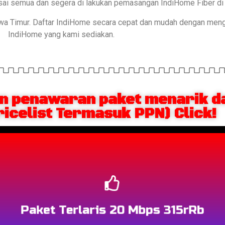
esai semua dan segera di lakukan pemasangan IndiHome Fiber di 
awa Timur. Daftar IndiHome secara cepat dan mudah dengan men
IndiHome yang kami sediakan.
 penawaran paket menarik da
ricelist Termasuk PPN) Click!
Berlangganan
Paket Terlaris 20 Mbps 315rRb