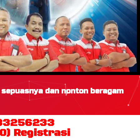
h sepuasnya dan nonton beragam
333256233
0) Registrasi