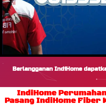
Berlangganan IndiHome dapatka
IndiHome Perumahan
Pasang IndiHome Fiber K