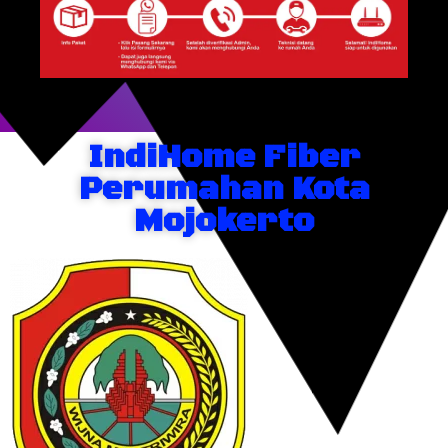
IndiHome Fiber
Perumahan Kota
Mojokerto