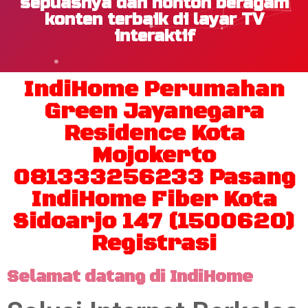
sepuasnya dan nonton beragam
konten terbaik di layar TV
interaktif
IndiHome Perumahan
Green Jayanegara
Residence Kota
Mojokerto
081333256233 Pasang
IndiHome Fiber Kota
Sidoarjo 147 (1500620)
Registrasi
Selamat datang di IndiHome