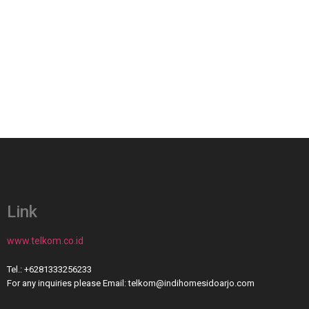
Link
www.telkom.co.id
Tel.: +6281333256233
For any inquiries please Email: telkom@indihomesidoarjo.com