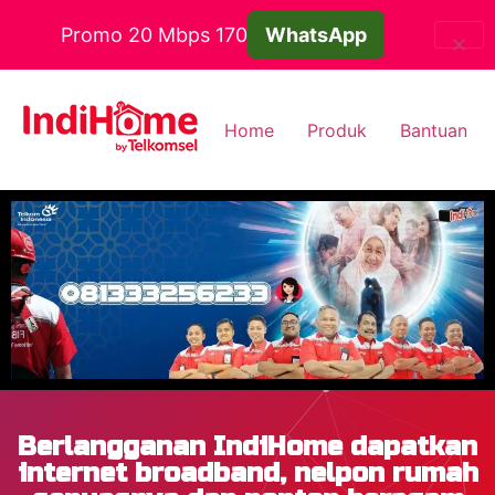
Promo 20 Mbps 170
WhatsApp
Home
Produk
Bantuan
Berlangganan IndiHome dapatkan
internet broadband, nelpon rumah