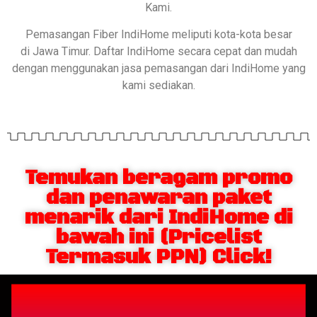
Kami.
Pemasangan Fiber IndiHome meliputi kota-kota besar
di Jawa Timur. Daftar IndiHome secara cepat dan mudah
dengan menggunakan jasa pemasangan dari IndiHome yang
kami sediakan.
Temukan beragam promo
dan penawaran paket
menarik dari IndiHome di
bawah ini (Pricelist
Termasuk PPN) Click!
Berlangganan