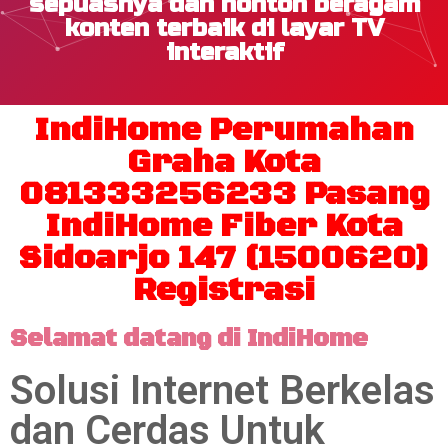
sepuasnya dan nonton beragam
konten terbaik di layar TV
interaktif
IndiHome Perumahan
Graha Kota
081333256233 Pasang
IndiHome Fiber Kota
Sidoarjo 147 (1500620)
Registrasi
Selamat datang di IndiHome
Solusi Internet Berkelas
dan Cerdas Untuk