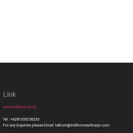
Link
www.telkom.co.id
Tel.: +6281333256233
For any inquiries please Email: telkom@indihomesidoarjo.com