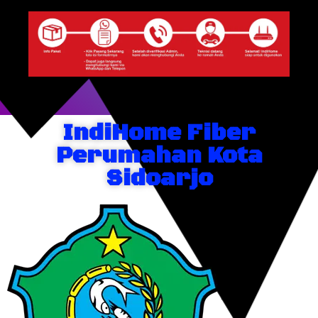
IndiHome Fiber
Perumahan Kota
Sidoarjo