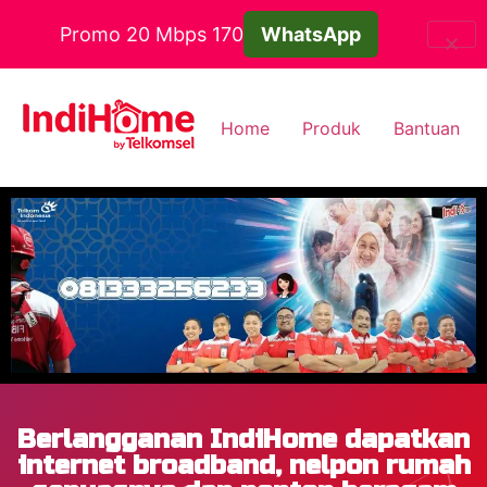
Promo 20 Mbps 170
WhatsApp
Home
Produk
Bantuan
Berlangganan IndiHome dapatkan
internet broadband, nelpon rumah