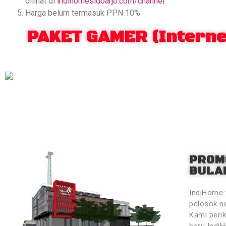
dilihat di
indihomesidoarjo.com/channel
.
Harga belum termasuk PPN 10%.
PAKET GAMER (Internet
PROM
BULAN
IndiHome 
pelosok ne
Kami peri
baru Indi