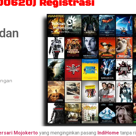
00620) Registrasi
 dan
yangan
rsari Mojokerto
yang menginginkan pasang
IndiHome
tanpa r