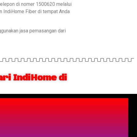
 telepon di nomer 1500620 melalui
an IndiHome Fiber di tempat Anda
ggunakan jasa pemasangan dari
ri IndiHome di