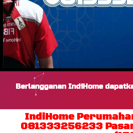
Berlangganan IndiHome dapatka
IndiHome Perumahan 
081333256233 Pasang