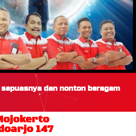
h sepuasnya dan nonton beragam
Mojokerto
doarjo 147