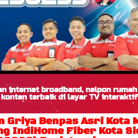
n internet broadband, nelpon ruma
konten terbaik di layar TV interaktif
Griya Benpas Asri Kota 
 IndiHome Fiber Kota Si