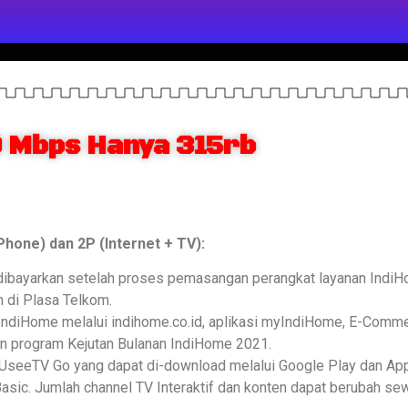
 Mbps Hanya 315rb
hone) dan 2P (Internet + TV):
ibayarkan setelah proses pemasangan perangkat layanan IndiHo
 di Plasa Telkom.
 IndiHome melalui indihome.co.id, aplikasi myIndiHome, E-Comm
 program Kejutan Bulanan IndiHome 2021.
 UseeTV Go yang dapat di-download melalui Google Play dan App
sic. Jumlah channel TV Interaktif dan konten dapat berubah sew