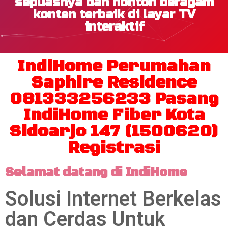
sepuasnya dan nonton beragam
konten terbaik di layar TV
interaktif
IndiHome Perumahan
Saphire Residence
081333256233 Pasang
IndiHome Fiber Kota
Sidoarjo 147 (1500620)
Registrasi
Selamat datang di IndiHome
Solusi Internet Berkelas
dan Cerdas Untuk