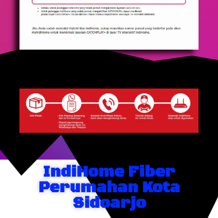
IndiHome Fiber
Perumahan Kota
Sidoarjo