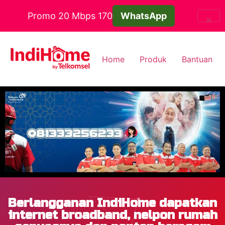
Promo 20 Mbps 170
WhatsApp
Home
Produk
Bantuan
Berlangganan IndiHome dapatkan
internet broadband, nelpon rumah